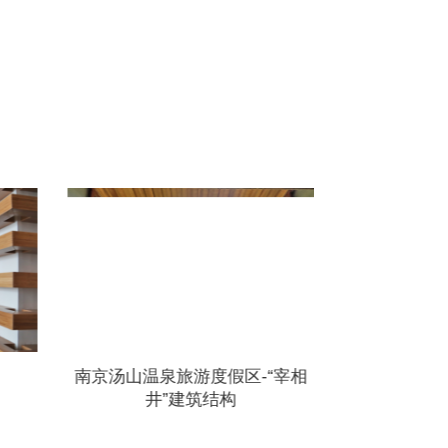
“宰相
南京草甸剧场伞结构
赣州