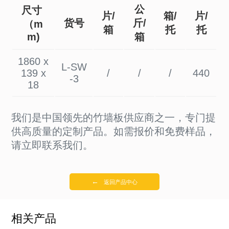
公
尺寸
片/
箱/
片/
货号
斤/
（m
箱
托
托
m)
箱
1860 x
L-SW
139 x
/
/
/
440
-3
18
我们是中国领先的竹墙板供应商之一，专门提
供高质量的定制产品。如需报价和免费样品，
请立即联系我们。
←
返回产品中心
相关产品